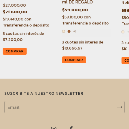
ml DE REGALO
Ref
$27.000,00
RE
$59.000,00
$5
$21.600,00
$53.100,00
con
$50
$19.440,00
con
Transferencia o depósito
Tra
Transferencia o depósito
+1
+
3
cuotas sin interés de
$7.200,00
3
cuotas sin interés de
3
cu
$19.666,67
$18
COMPRAR
COMPRAR
C
SUSCRIBITE A NUESTRO NEWSLETTER