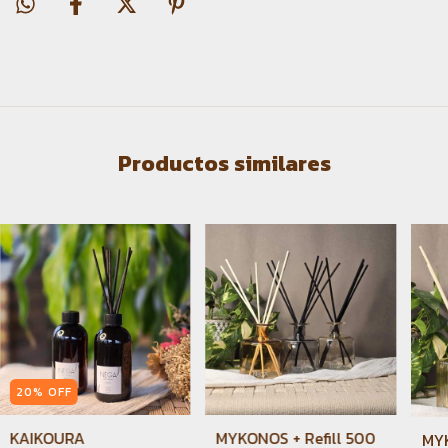
Productos similares
20
%
OFF
KAIKOURA
MYKONOS + Refill 500
MYK