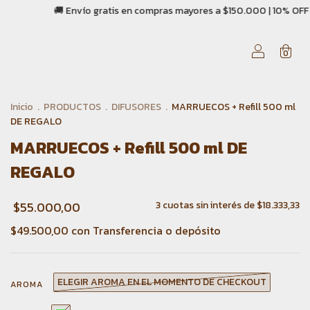
ompras mayores a $150.000 | 10% OFF con transferencia | 💳 3 cuotas si
0
Inicio
.
PRODUCTOS
.
DIFUSORES
.
MARRUECOS + Refill 500 ml
DE REGALO
MARRUECOS + Refill 500 ml DE
REGALO
$55.000,00
3
cuotas sin interés de
$18.333,33
$49.500,00
con
Transferencia o depósito
ELEGIR AROMA EN EL MOMENTO DE CHECKOUT
AROMA