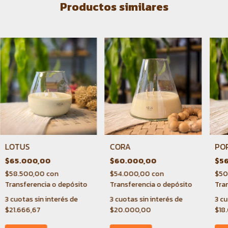
Productos similares
LOTUS
CORA
PO
$65.000,00
$60.000,00
$5
$58.500,00
con
$54.000,00
con
$50
Transferencia o depósito
Transferencia o depósito
Tra
3
cuotas sin interés de
3
cuotas sin interés de
3
cu
$21.666,67
$20.000,00
$18