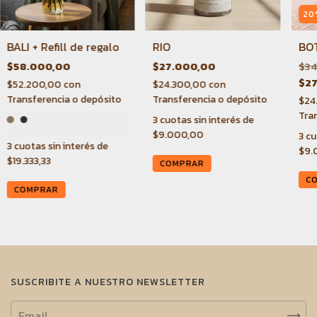
20
BALI + Refill de regalo
RIO
BO
$58.000,00
$27.000,00
$34
$27
$52.200,00
con
$24.300,00
con
Transferencia o depósito
Transferencia o depósito
$24
Tra
3
cuotas sin interés de
$9.000,00
3
cu
3
cuotas sin interés de
$9.
$19.333,33
COMPRAR
C
COMPRAR
SUSCRIBITE A NUESTRO NEWSLETTER