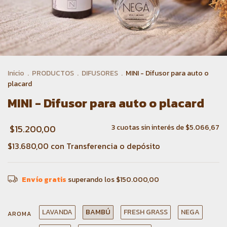
Inicio
.
PRODUCTOS
.
DIFUSORES
.
MINI - Difusor para auto o
placard
MINI - Difusor para auto o placard
$15.200,00
3
cuotas sin interés de
$5.066,67
$13.680,00
con
Transferencia o depósito
Envío gratis
superando los
$150.000,00
LAVANDA
BAMBÚ
FRESH GRASS
NEGA
AROMA